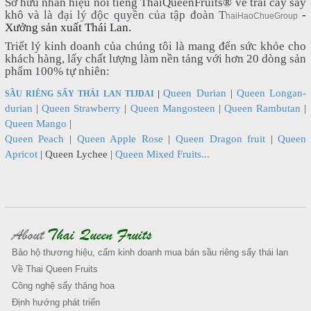
Sở hữu nhãn hiệu nổi tiếng ThaiQueenFruits
®
về trái cây sấy
khô và
là đại lý độc quyền của tập đoàn T
-
haiHaoChueGroup
Xưởng sản xuất Thái Lan.
Triểt lý kinh doanh của chúng tôi là mang đến sức khỏe cho
khách hàng, lấy chất lượng làm nền tảng với hơn 20 dòng sản
phẩm 100% tự nhiên:
Queen Durian
|
Queen Longan-
SẦU RIÊNG SẤY THÁI LAN TIJDAI
|
durian
|
Queen Strawberry
|
Queen Mangosteen
|
Queen Rambutan
|
Queen Mango
|
Queen Peach
|
Queen Apple Rose
|
Queen Dragon fruit
|
Queen
Apricot
|
Queen Lychee
|
Queen Mixed Fruits...
About
Thai Queen Fruits
Bảo hộ thương hiệu, cấm kinh doanh mua bán sầu riêng sấy thái lan
Về Thai Queen Fruits
Công nghệ sấy thăng hoa
Định hướng phát triển