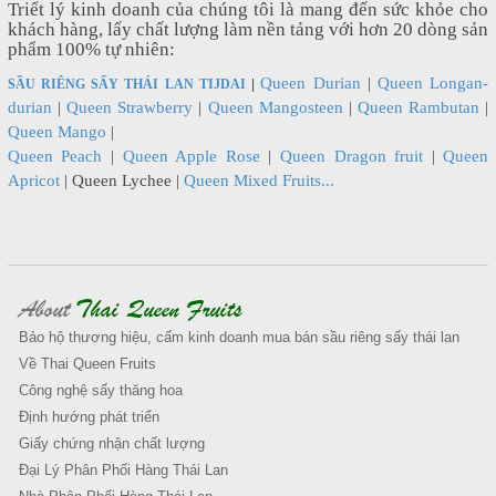
Triểt lý kinh doanh của chúng tôi là mang đến sức khỏe cho
khách hàng, lấy chất lượng làm nền tảng với hơn 20 dòng sản
phẩm 100% tự nhiên:
Queen Durian
|
Queen Longan-
SẦU RIÊNG SẤY THÁI LAN TIJDAI
|
durian
|
Queen Strawberry
|
Queen Mangosteen
|
Queen Rambutan
|
Queen Mango
|
Queen Peach
|
Queen Apple Rose
|
Queen Dragon fruit
|
Queen
Apricot
|
Queen Lychee
|
Queen Mixed Fruits...
About
Thai Queen Fruits
Bảo hộ thương hiệu, cấm kinh doanh mua bán sầu riêng sấy thái lan
Về Thai Queen Fruits
Công nghệ sấy thăng hoa
Định hướng phát triển
Giấy chứng nhận chất lượng
Đại Lý Phân Phối Hàng Thái Lan