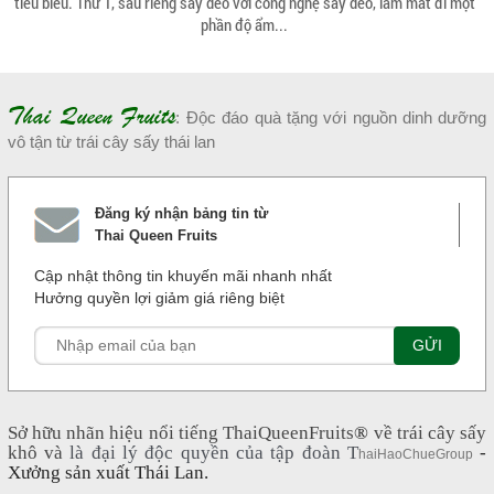
tiêu biểu. Thứ 1, sầu riêng sấy dẻo với công nghệ sấy dẻo, làm mất đi một
phần độ ẩm...
Thai Queen Fruits
: Độc đáo quà tặng với nguồn dinh dưỡng
vô tận từ trái cây sấy thái lan
Đăng ký nhận bảng tin từ
Thai Queen Fruits
Cập nhật thông tin khuyến mãi nhanh nhất
Hưởng quyền lợi giảm giá riêng biệt
Sở hữu nhãn hiệu nổi tiếng ThaiQueenFruits
®
về trái cây sấy
khô và
là đại lý độc quyền của tập đoàn T
-
haiHaoChueGroup
Xưởng sản xuất Thái Lan.