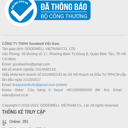
CÔNG TY TNHH
Goodwell Việt Nam
Tên giao dịch: GOODWELL VIETNAM CO., LTD
Văn Phòng: 39 Đường số 17, Phường Bình Trị Đông B, Quận Bình Tân, TP. Hồ
Chí Minh
Email: goodwellvn@gmail.com
Mã số doanh nghiệp: 0314692143,
Giấy phép kinh doanh số 0314692143 do Sở Kế Hoạch và Đầu Tư TPHCM cấp
lần đầu ngày 21/10/2017
Email:
thaiqueenfruits@gmail.com
(chính)
Korea Order: Cửa hàng ở Seuol +821095990055 (Mr Jin), Email :
sales@asnt.co.kr
Copyright © 2016-2022. GOODWELL VIETNAM Co., Ltd. All rights reserved.
THỐNG KÊ TRUY CẬP
Online:
291