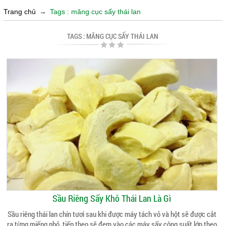
Trang chủ
→
Tags : măng cục sấy thái lan
TAGS : MĂNG CỤC SẤY THÁI LAN
Sầu Riêng Sấy Khô Thái Lan Là Gì
Sầu riêng thái lan chín tươi sau khi được máy tách vỏ và hột sẽ được cắt
ra từng miếng nhỏ, tiếp theo sẽ đem vào các máy sấy công suất lớn theo