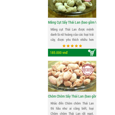
thực phẩm nhằm tạo ra những
sản phẩm tự nhiên 100% để phục
vụ tốt nhất cho quý khách hàng. *
Ghi chú: Khu vực trồng sầu riêng
Măng Cụt Sấy Thái Lan (bao gồm VAT)
Monthong tại Thái Lan
Măng cụt Thái Lan được mệnh
danh là nữ hoàng của các loại trái
cây, được yêu thích nhiều hơn
chôm chôm bởi vị ngọt thanh dễ
chịu, ở một số vùng thì măng cụt
185.000 vnđ
lại có vị chua nhẹ ăn mãi không
chán. Do đó, măng cụt sấy là sản
phẩm được rất nhiều tiêu dùng
ưa chuộng vì có thể bảo quản và
dùng được quanh năm...
Chôm Chôm Sấy Thái Lan (bao gồm VAT)
Nhắc đến Chôm chôm Thái Lan
thì hầu như ai cũng biết, loại
Chôm chôm Thái Lan rất ngọt,