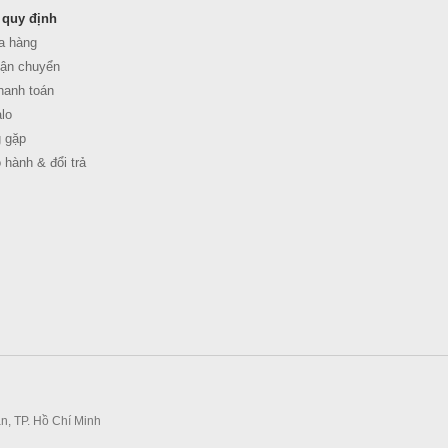
 quy định
a hàng
ận chuyển
anh toán
lo
 gặp
 hành & đổi trả
n, TP. Hồ Chí Minh