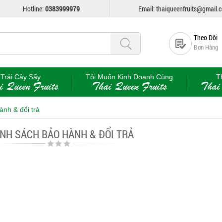
Hotline:
0383999979
Email: thaiqueenfruits@gmail.
Theo Dõi
Đơn Hàng
Trái Cây Sấy
Tôi Muốn Kinh Doanh Cùng
T
i Queen Fruits
Thai Queen Fruits
Thai
ành & đổi trả
NH SÁCH BẢO HÀNH & ĐỔI TRẢ