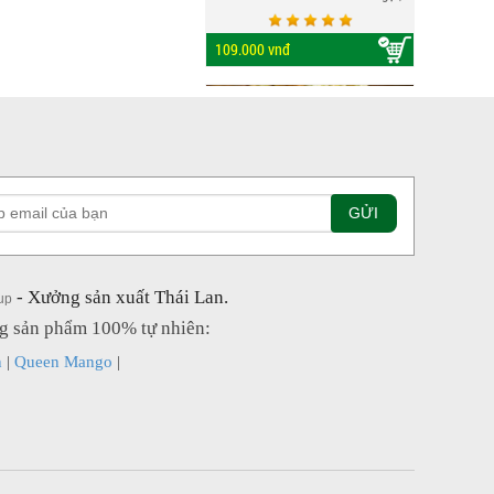
cơm dày và dễ bóc hột bên trong.
Chôm chôm Thái chín đỏ trông
109.000 vnđ
rất hấp dẫn, mùa chôm chôm ở
Thái Lan rơi vào tháng 5 đến
tháng 9. Loại trái này vừa ăn vừa
được giải khát vì bên trong lớp vỏ
đỏ tươi là phần thịt quả trắng...
Nhãn Nhân Sầu Riêng Sấy Thái Lan (bao gồm V
Nhãn là loại quả được trồng nhiều
ở vùng nhiệt đới với mùi thơm
- Xưởng sản xuất Thái Lan.
up
nhẹ và vị ngọt đậm không lẫn vào
ng sản phẩm 100% tự nhiên:
đâu. Cơm nhãn màu vàng với cùi
dày và khô, mọng nước, hạt nhỏ,
n
|
Queen Mango
|
185.000 vnđ
dòn và ngọt nên rất được thị
trường ưa chuộng. Tuy nhiên, khi
sấy nhãn thường mất đi vị thơm
và độ ngọt...