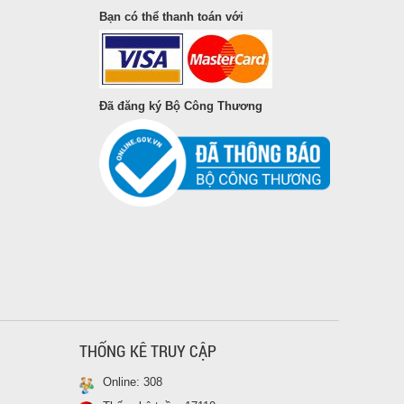
-10%
Bạn có thể thanh toán với
Hộp Sầu Riêng Sấy Thái Lan (bao gồm VAT)
Nhắc đến Sầu Riêng Thái Lan thì
hầu như ai cũng biết, loại Sầu
Đã đăng ký Bộ Công Thương
Riêng Thái Lan rất nổi tiếng
không chỉ ở Đông Nam Á mà nó
còn nổi tiếng khắp thế giới, du
256.500 vnđ
285.000 vnđ
khách nào mà đến Thái Lan
không thưởng thức món sầu riêng
thì xem như chuyến đi chưa
được trọn vẹn lắm. Sầu riêng ở
Thái Lan rất ngọt, thơm đặc biệt
là hột lép dày cơm...
BỘT(VỤN) SẦU RIÊNG SẤY THÁI LAN (1KG)
Bột sầu riêng sấy thái lan, hàng
THỐNG KÊ TRUY CẬP
vụn rơi ra từ quá trình sx và đóng
gói. Mình vừa về còn khoản 1/2
Online:
308
container! Dùng chế biến Sinh tố,