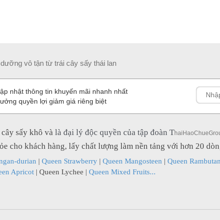
dưỡng vô tận từ trái cây sấy thái lan
ập nhật thông tin khuyến mãi nhanh nhất
ưởng quyền lợi giảm giá riêng biệt
i cây sấy khô và
là đại lý độc quyền của tập đoàn T
haiHaoChueGro
hỏe cho khách hàng, lấy chất lượng làm nền tảng với hơn 20 dò
ngan-durian
|
Queen Strawberry
|
Queen Mangosteen
|
Queen Rambuta
en Apricot
|
Queen Lychee
|
Queen Mixed Fruits...