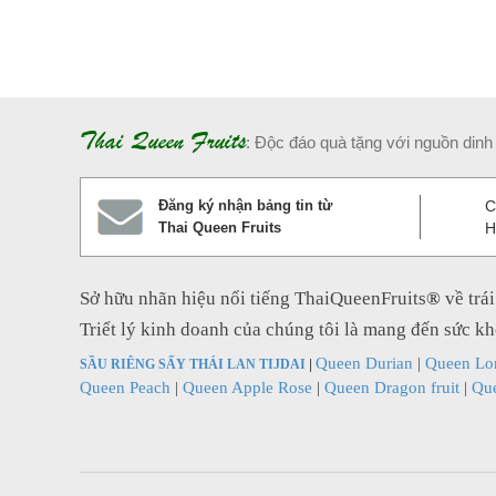
Thai Queen Fruits
: Độc đáo quà tặng với nguồn dinh 
Đăng ký nhận bảng tin từ
C
Thai Queen Fruits
H
Sở hữu nhãn hiệu nổi tiếng ThaiQueenFruits
®
về trá
Triểt lý kinh doanh của chúng tôi là mang đến sức k
Queen Durian
|
Queen Lo
SẦU RIÊNG SẤY THÁI LAN TIJDAI
|
Queen Peach
|
Queen Apple Rose
|
Queen Dragon fruit
|
Que