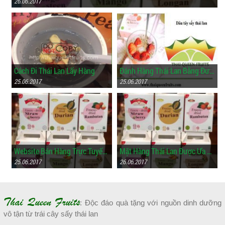
26.06.2017
Cách Đi Thái Lan Lấy Hàng
Đánh Hàng Thái Lan Bằng Đường Bộ
25.06.2017
25.06.2017
Website Bán Hàng Trực Tuyến Của Thái Lan
Mặt Hàng Thái Lan Được Ưa Chuộng
25.06.2017
26.06.2017
Thai Queen Fruits
: Độc đáo quà tặng với nguồn dinh dưỡng
vô tận từ trái cây sấy thái lan