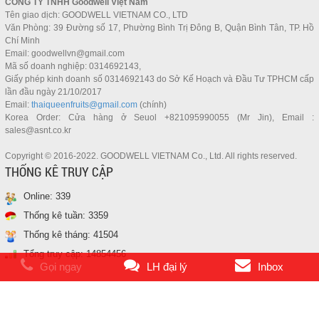
CÔNG TY TNHH
Goodwell Việt Nam
Tên giao dịch: GOODWELL VIETNAM CO., LTD
Văn Phòng: 39 Đường số 17, Phường Bình Trị Đông B, Quận Bình Tân, TP. Hồ
Chí Minh
Email: goodwellvn@gmail.com
Mã số doanh nghiệp: 0314692143,
Giấy phép kinh doanh số 0314692143 do Sở Kế Hoạch và Đầu Tư TPHCM cấp
lần đầu ngày 21/10/2017
Email:
thaiqueenfruits@gmail.com
(chính)
Korea Order: Cửa hàng ở Seuol +821095990055 (Mr Jin), Email :
sales@asnt.co.kr
Copyright © 2016-2022. GOODWELL VIETNAM Co., Ltd. All rights reserved.
THỐNG KÊ TRUY CẬP
Online:
339
Thống kê tuần:
3359
Thống kê tháng:
41504
Tổng truy cập:
14854456
Gọi ngay
LH đại lý
Inbox
Thai Queen Fruits