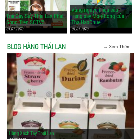
Vùng nguyên liệu sầu
Trái Cây Sấy Thái Lan Phát
riêng sấy Monthong của
Sóng Trên SCTV5
ThaiHaoChue
01.01.1970
01.01.1970
BLOG HÀNG THÁI LAN
→ Xem Thêm...
Hàng Xách Tay Thái Lan