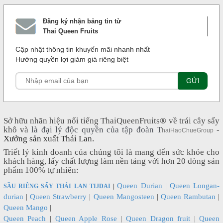
Đăng ký nhận bảng tin từ
Thai Queen Fruits
Cập nhật thông tin khuyến mãi nhanh nhất
Hưởng quyền lợi giảm giá riêng biệt
Sở hữu nhãn hiệu nổi tiếng ThaiQueenFruits
®
về trái cây sấy
khô và
là đại lý độc quyền của tập đoàn T
-
haiHaoChueGroup
Xưởng sản xuất Thái Lan.
Triểt lý kinh doanh của chúng tôi là mang đến sức khỏe cho
khách hàng, lấy chất lượng làm nền tảng với hơn 20 dòng sản
phẩm 100% tự nhiên:
Queen Durian
|
Queen Longan-
SẦU RIÊNG SẤY THÁI LAN TIJDAI
|
durian
|
Queen Strawberry
|
Queen Mangosteen
|
Queen Rambutan
|
Queen Mango
|
Queen Peach
|
Queen Apple Rose
|
Queen Dragon fruit
|
Queen