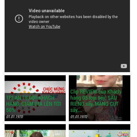
Clip REVIEW của Khách
TRI ÂN 18.000 KHÁCH
hàng 05 loại sấy: SẦU
HÀNG, GIẢM GIÁ LÊN TỚI
RIÊNG sấy, MĂNG CỤT
50%
sấy,...
01.01.1970
01.01.1970