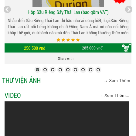
Hộp Sầu Riêng Sấy Thái Lan (bao gồm VAT)
Nhắc đến Sầu Riêng Thái Lan thì hầu như ai cũng biết, loại Sầu Riêng
Thái Lan rất nổi tiếng không chỉ ở Đông Nam Á mà nó còn nổi tiếng
khắp thế giới, du khách nào mà đến Thái Lan không thưởng thức món
sầu riêng thì xem như chuyến đi chưa được trọn vẹn lắm. Sầu riêng ở
Thái Lan rất ngọt, thơm đặc biệt là hột lép dày cơm...
256.500 vnđ
285.000 vnđ
Share with
THƯ VIỆN ẢNH
→ Xem Thêm...
VIDEO
→ Xem Thêm...