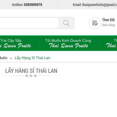
Hotline:
0383999979
Email: thaiqueenfruits@gmail.
Theo Dõi
Đơn Hàng
Trái Cây Sấy
Tôi Muốn Kinh Doanh Cùng
T
i Queen Fruits
Thai Queen Fruits
Thai
Buôn
→
Lấy Hàng Sỉ Thái Lan
LẤY HÀNG SỈ THÁI LAN