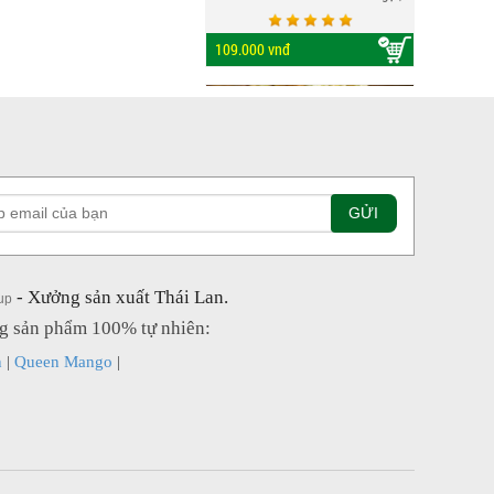
cơm dày và dễ bóc hột bên trong.
Chôm chôm Thái chín đỏ trông
109.000 vnđ
rất hấp dẫn, mùa chôm chôm ở
Thái Lan rơi vào tháng 5 đến
tháng 9. Loại trái này vừa ăn vừa
được giải khát vì bên trong lớp vỏ
đỏ tươi là phần thịt quả trắng...
Nhãn Nhân Sầu Riêng Sấy Thái Lan (bao gồm V
Nhãn là loại quả được trồng nhiều
ở vùng nhiệt đới với mùi thơm
- Xưởng sản xuất Thái Lan.
up
nhẹ và vị ngọt đậm không lẫn vào
ng sản phẩm 100% tự nhiên:
đâu. Cơm nhãn màu vàng với cùi
dày và khô, mọng nước, hạt nhỏ,
n
|
Queen Mango
|
185.000 vnđ
dòn và ngọt nên rất được thị
trường ưa chuộng. Tuy nhiên, khi
sấy nhãn thường mất đi vị thơm
và độ ngọt...