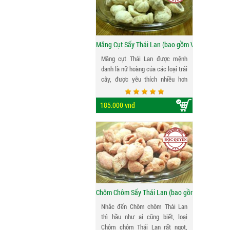
thực phẩm nhằm tạo ra những
sản phẩm tự nhiên 100% để phục
vụ tốt nhất cho quý khách hàng. *
Ghi chú: Khu vực trồng sầu riêng
Măng Cụt Sấy Thái Lan (bao gồm VAT)
Monthong tại Thái Lan
Măng cụt Thái Lan được mệnh
danh là nữ hoàng của các loại trái
cây, được yêu thích nhiều hơn
chôm chôm bởi vị ngọt thanh dễ
chịu, ở một số vùng thì măng cụt
185.000 vnđ
lại có vị chua nhẹ ăn mãi không
chán. Do đó, măng cụt sấy là sản
phẩm được rất nhiều tiêu dùng
ưa chuộng vì có thể bảo quản và
dùng được quanh năm...
Chôm Chôm Sấy Thái Lan (bao gồm VAT)
Nhắc đến Chôm chôm Thái Lan
thì hầu như ai cũng biết, loại
Chôm chôm Thái Lan rất ngọt,