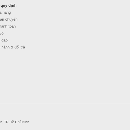
 quy định
a hàng
ận chuyển
anh toán
lo
 gặp
 hành & đổi trả
n, TP. Hồ Chí Minh