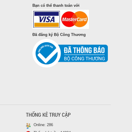
-10%
Bạn có thể thanh toán với
Hộp Sầu Riêng Sấy Thái Lan (bao gồm VAT)
Nhắc đến Sầu Riêng Thái Lan thì
hầu như ai cũng biết, loại Sầu
Đã đăng ký Bộ Công Thương
Riêng Thái Lan rất nổi tiếng
không chỉ ở Đông Nam Á mà nó
còn nổi tiếng khắp thế giới, du
256.500 vnđ
285.000 vnđ
khách nào mà đến Thái Lan
không thưởng thức món sầu riêng
thì xem như chuyến đi chưa
được trọn vẹn lắm. Sầu riêng ở
Thái Lan rất ngọt, thơm đặc biệt
là hột lép dày cơm...
BỘT(VỤN) SẦU RIÊNG SẤY THÁI LAN (1KG)
Bột sầu riêng sấy thái lan, hàng
THỐNG KÊ TRUY CẬP
vụn rơi ra từ quá trình sx và đóng
gói. Mình vừa về còn khoản 1/2
Online:
286
container! Dùng chế biến Sinh tố,