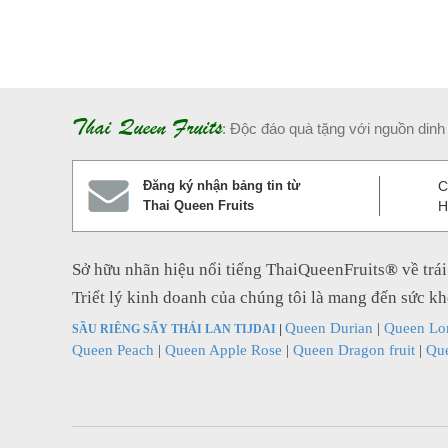
Thai Queen Fruits
: Độc đáo quà tặng với nguồn dinh 
Đăng ký nhận bảng tin từ
C
Thai Queen Fruits
H
Sở hữu nhãn hiệu nổi tiếng ThaiQueenFruits
®
về trá
Triểt lý kinh doanh của chúng tôi là mang đến sức k
Queen Durian
|
Queen Lo
SẦU RIÊNG SẤY THÁI LAN TIJDAI
|
Queen Peach
|
Queen Apple Rose
|
Queen Dragon fruit
|
Que