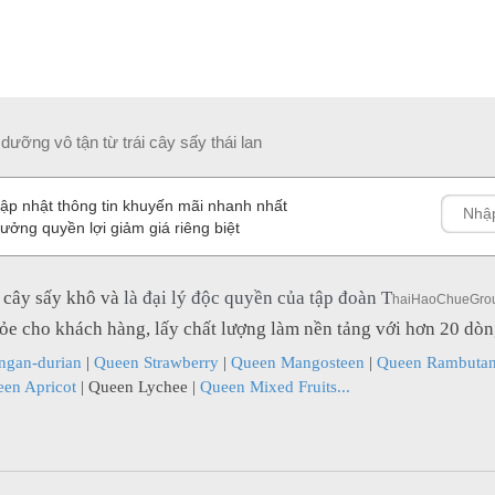
dưỡng vô tận từ trái cây sấy thái lan
ập nhật thông tin khuyến mãi nhanh nhất
ưởng quyền lợi giảm giá riêng biệt
i cây sấy khô và
là đại lý độc quyền của tập đoàn T
haiHaoChueGro
hỏe cho khách hàng, lấy chất lượng làm nền tảng với hơn 20 dò
ngan-durian
|
Queen Strawberry
|
Queen Mangosteen
|
Queen Rambuta
en Apricot
|
Queen Lychee
|
Queen Mixed Fruits...